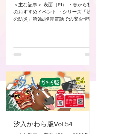
＜主な記事＞ 表面（P1） ・春から初夏
のおすすめイベント ・シリーズ「汐入
の防災」第9回携帯電話での安否情報
確認 中面（P2,3） ・2025-2026冬 汐
入イベントレポート 合同防災訓練
汐入地区餅つき大会 汐入町会歳末
警戒 汐入町会新年祝賀会 第13回ス
ポクラEKIDEN in しおいり 汐フェス
ぷちVOL.11 ・祝！南千住サッカー広場
リーグ戦W優勝＆区民大会準優勝 ・
祝！飯國新太選手が箱根駅伝で区間2
位 ・祝！輝汐（キセキ）女子チームが
優勝！全国大会へ ・令和8年度「ニュ
ータウン活性化補助金」活用団体を募
集 裏面（P4） ・教えて！汐入の良い
ところ＿ふとんの店おかもと89の店主
さん ・次号発行は8月の予定 ※画像を
汐入かわら版Vol.54
クリック等操作していただくと、細か
い文字も見えるようになります。