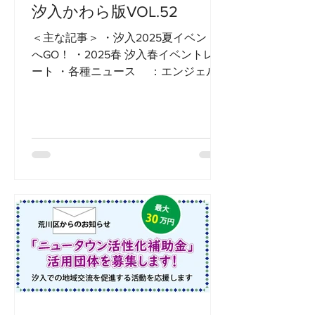
汐入かわら版VOL.52
＜主な記事＞ ・汐入2025夏イベント
へGO！ ・2025春 汐入春イベントレポ
ート ・各種ニュース ：エンジェル
スが準優勝！ ：大谷萌選手、日本代
表デビュー！ 他 ・教えて！汐入の良
いところ 汐入ふれあい館 手芸講
師 卜部純子先生 汐入...