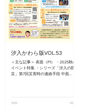
汐入かわら版VOL.53
＜主な記事＞ 表面（P1） ・2025秋の
イベント特集 ・シリーズ「汐入の防
災」第7回災害時の連絡手段 中面
（P2,3） ・8/2納涼盆踊り ・8/23汐入
まつり前夜祭 ・8/24汐入まつり ・隅
田川花火大会 ・各種NEWS 裏面
（P4）...