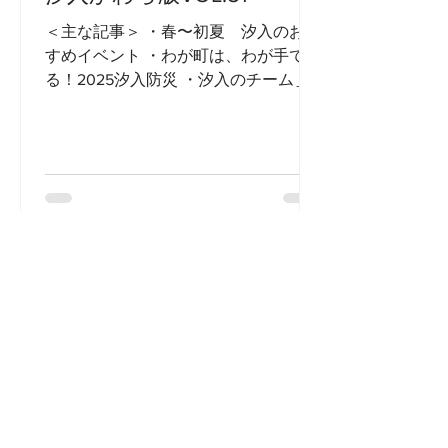
＜主な記事＞ ・春〜初夏 汐入のおす
すめイベント ・わが町は、わが手で守
る！2025汐入防災 ・汐入のチーム＿
南千住サッカー広場 ・ニュータウン活
性化補助金のご案内 ・教えて！汐入の
良いところ＿汐入ふれあい館_絵手
紙・書道講師の先生
汐入かわら版VOL.50