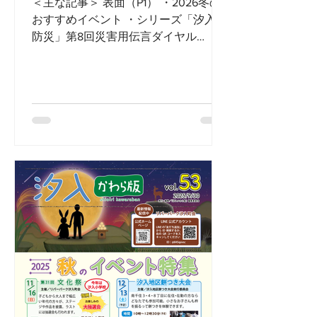
＜主な記事＞ 表面（P1） ・2026冬の
おすすめイベント ・シリーズ「汐入の
防災」第8回災害用伝言ダイヤル
「171」 中面（P2,3） ・第31回汐入文
化祭 ・親子で行くマザー牧場バスツア
ー ・祝！内野和男氏に総務大臣感謝状
・祝！鳥飼秀夫氏東京都功労者表彰 ・
祝！バログン・ハル選手/各大会で優勝
・町会新任役員（厚生部/青年部/広報
部） 裏面（P4） ・教えて！汐入の良
いところ＿都立産業高専音楽部 ・高田
忠則氏ご逝去のお知らせ ※画像をクリ
ック等操作していただくと、細かい文
字も見えるようになります。