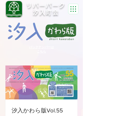
リバーパーク
汐入町会
バックナンバーは
こちら
汐入かわら版Vol.55