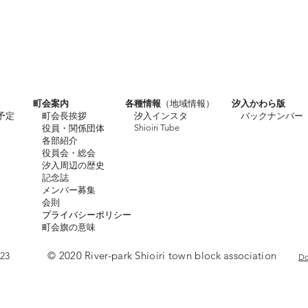
町会案内
各種情報
（地域情報）
汐入かわら版
予定
町会長挨拶
汐入インスタ
バックナンバー
Shioiri Tube
役員・関係団体
各部紹介
役員会・総会
汐入周辺の歴史
​
記念誌
メンバー募集
​
会則
プライバシーポリシー
​
町会旗の意味
© 2020 River-park Shioiri town block association
23
Do