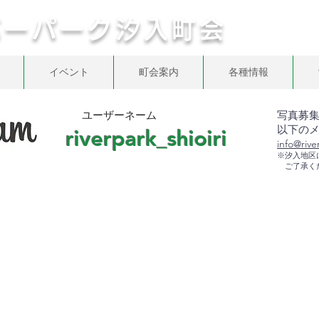
バーパーク汐入町会
イベント
町会案内
各種情報
ユーザーネーム
写真募
以下の
riverpark_shioiri
info@rive
※汐入地区
ご了承く