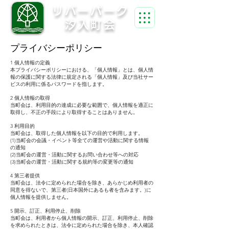
リバーパーク
汐入町会
プライバシーポリシー
1 個人情報の定義
本プライバシーポリシーにおける、「個人情報」とは、個人情
報の保護に関する法律に規定される「個人情報」及び当社サー
ビスの利用に係るパスワードを指します。
2 個人情報の取得
当町会は、利用目的の達成に必要な範囲で、個人情報を適正に
取得し、不正の手段により取得することはありません。
3 利用目的
当町会は、取得した個人情報を以下の目的で利用します。
(1)当町会の会議・イベント等全ての運営や活動に関する情報
の通知
(2)当町会の運営・活動に関するお問い合わせ等への対応
(3)当町会の運営・活動に関する規約等の変更等の通知
4 第三者提供
当町会は、法令に定められた場合を除き、あらかじめ利用者の
同意を得ないで、第三者(日本国外にあるも者を含みます。)に
個人情報を提供しません。
5 開示、訂正、利用停止、削除
当町会は、利用者から個人情報の開示、訂正、利用停止、削除
を求められたときは、法令に定められた場合を除き、本人確認