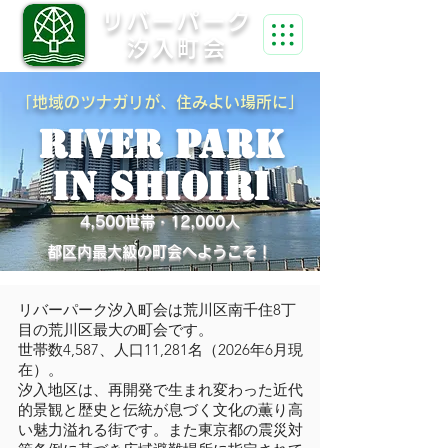
リバーパーク
汐入町会
「地域のツナガリが、住みよい場所に」
RIVER PARK
in Shioiri
4,500世帯・12,000人
都区内最大級の町会へようこそ！
リバーパーク汐入町会は荒川区南千住8丁
目の荒川区最大の町会です。
世帯数4,587、人口11,281名（2026年6月現
在）。
汐入地区は、再開発で生まれ変わった近代
的景観と歴史と伝統が息づく文化の薫り高
い魅力溢れる街です。また東京都の震災対