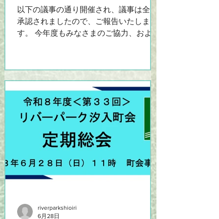
以下の議事の通り開催され、議事は全て
承認されましたので、ご報告いたしま
す。 今年度もみなさまのご協力、および
各種イベント等へのご参加、よろしくお
願いいたします。 なお、議案書は以下を
ご覧ください。 https://www.riverpark-
shioiri.com/post/令和8年度定期総会議案
書 ＜開会挨拶＞ ＜町会長挨拶＞ ＜令和
７年度事業報告＞ ＜令和７年度収支決算
報告＞ ＜令和７年度監査報告＞ ＜令和８
年度予算（案）＞ ＜令和８年度役員改選
（案）＞ ＜万歳三唱＞ ＜閉会の挨拶＞
riverparkshioiri
6月28日