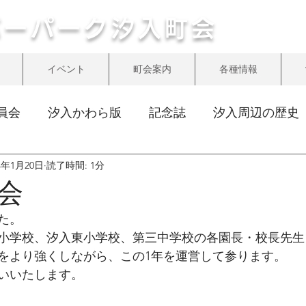
バーパーク汐入町会
イベント
町会案内
各種情報
員会
汐入かわら版
記念誌
汐入周辺の歴史
24年1月20日
読了時間: 1分
会
た。
小学校、汐入東小学校、第三中学校の各園長・校長先生
をより強くしながら、この1年を運営して参ります。
いいたします。