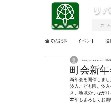
リ
ホーム
全ての記事
イベント
役
riverparkshioiri
20
町会新年
新年会を開催しまし
汐入こども園、汐入
き、地域のつながり
本年もよろしくお願