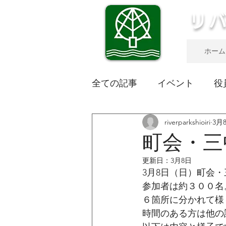
リ
ホーム
全ての記事
イベント
役
riverparkshioiri
3月
町会・三
更新日：
3月8日
3月8日（日）町会
参加者は約３００名
６箇所に分かれて様
時間のある方は他の