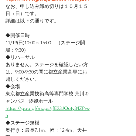
なお、申し込み締め切りは１０月１５
日（日）です。
詳細は以下の通りです。
◆開催日時
11/19(日)10:00～15:00　（ステージ開
場：9:30）
◆リハーサル
ありません。ステージを確認したい方
は、9:00-9:30の間に都立産業高専にお
越しください。
◆会場
東京都立産業技術高等専門学校 荒川キ
ャンパス   汐黎ホール
https://goo.gl/maps/jfE23JQety34ZPrw
5
◆ステージ規模
奥行き：最長7.1m、幅：12.4m、天井