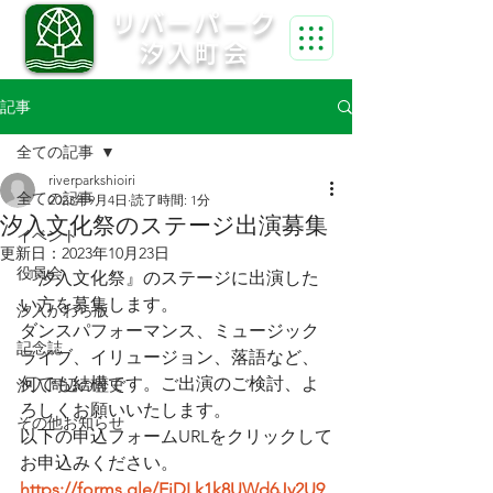
リバーパーク
汐入町会
記事
全ての記事
riverparkshioiri
全ての記事
2023年9月4日
読了時間: 1分
汐入文化祭のステージ出演募集
イベント
更新日：
2023年10月23日
役員会
『汐入文化祭』のステージに出演した
い方を募集します。
汐入かわら版
ダンスパフォーマンス、ミュージック
記念誌
ライブ、イリュージョン、落語など、
何でも結構です。ご出演のご検討、よ
汐入周辺の歴史
ろしくお願いいたします。
その他お知らせ
以下の申込フォームURLをクリックして
お申込みください。
https://forms.gle/EjDLk1k8UWd6Jy2U9