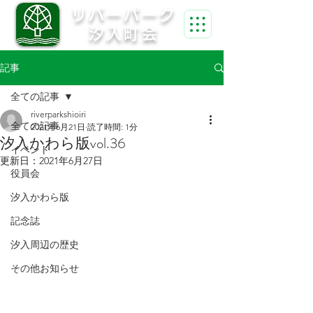
リバーパーク
汐入町会
記事
全ての記事
riverparkshioiri
全ての記事
2021年6月21日
読了時間: 1分
汐入かわら版vol.36
イベント
更新日：
2021年6月27日
役員会
汐入かわら版
記念誌
汐入周辺の歴史
その他お知らせ