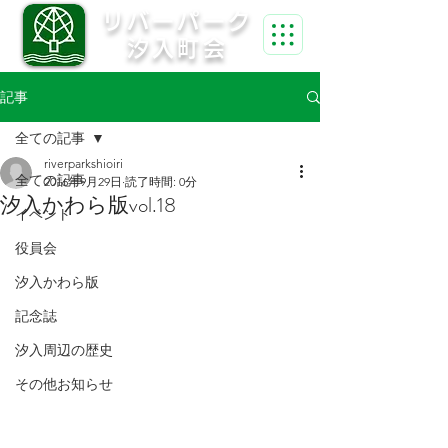
リバーパーク
汐入町会
記事
全ての記事
riverparkshioiri
全ての記事
2016年9月29日
読了時間: 0分
汐入かわら版vol.18
イベント
役員会
汐入かわら版
記念誌
汐入周辺の歴史
その他お知らせ