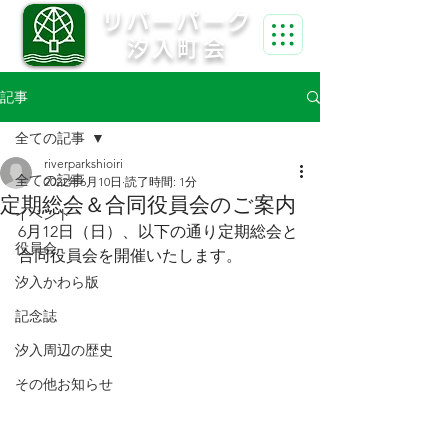
リバーパーク
汐入町会
記事
全ての記事
riverparkshioiri
全ての記事
2022年6月10日
読了時間: 1分
定期総会＆合同役員会のご案内
イベント
6月12日（日）、以下の通り定期総会と
役員会
合同役員会を開催いたします。
汐入かわら版
記念誌
汐入周辺の歴史
その他お知らせ