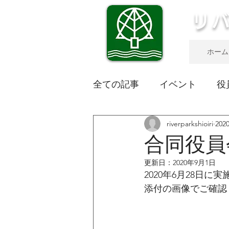
リ
ホーム
全ての記事
イベント
役
riverparkshioiri
20
合同役員
更新日：
2020年9月1日
2020年6月28日
添付の画像でご確認