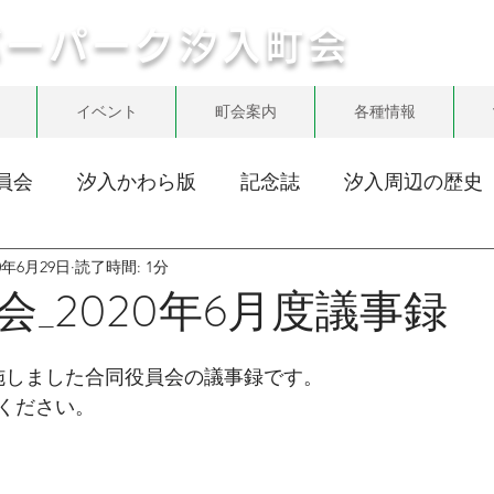
バーパーク汐入町会
イベント
町会案内
各種情報
員会
汐入かわら版
記念誌
汐入周辺の歴史
20年6月29日
読了時間: 1分
会_2020年6月度議事録
に実施しました合同役員会の議事録です。
ください。