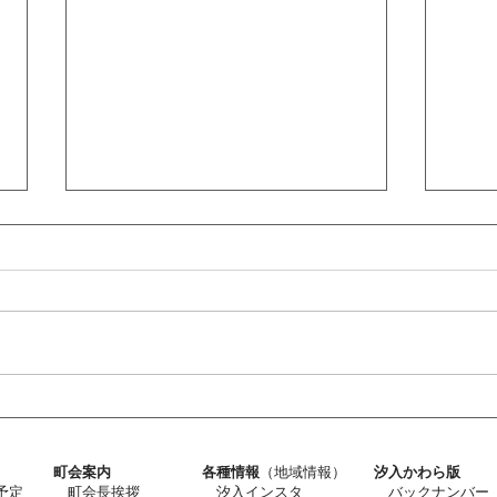
令和
令和8年度定期総会の開催報
告
町会案内
各種情報
（地域情報）
汐入かわら版
予定
町会長挨拶
汐入インスタ
バックナンバー