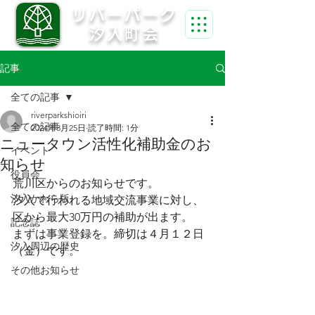
リバーパーク
汐入町会
記事
全ての記事
riverparkshioiri
全ての記事
2024年3月25日
読了時間: 1分
ニュータウン活性化補助金のお
イベント
知らせ
役員会
荒川区からのお知らせです。
汐入かわら版
汐入で行われる地域交流事業に対し、
区から最大30万円の補助が出ます。
記念誌
まずは事業登録を。締切は４月１２日
汐入周辺の歴史
（金）です。
その他お知らせ